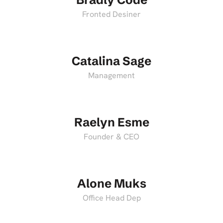
Fronted Desiner
Catalina Sage
Management
Raelyn Esme
Founder & CEO
Alone Muks
Office Head Dep