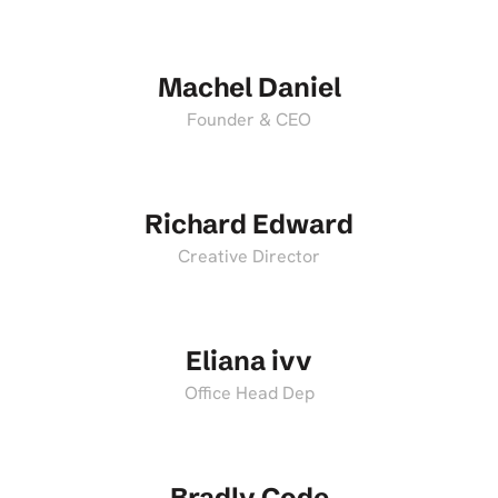
Machel Daniel
Founder & CEO
Richard Edward
Creative Director
Eliana ivv
Office Head Dep
Bradly Code