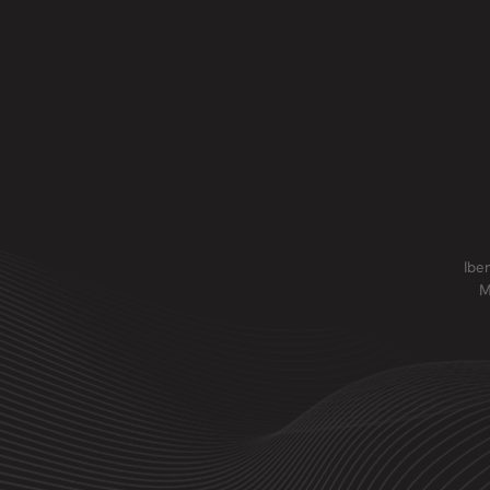
Ibe
M