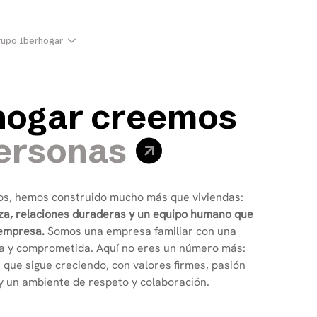
upo Iberhogar
Contacto
Esp
h
o
g
a
r
c
r
e
e
m
o
s
e
r
s
o
n
a
s
s, hemos construido mucho más que viviendas:
za, relaciones duraderas y un equipo humano que
 empresa.
Somos una empresa familiar con una
na y comprometida. Aquí no eres un número más:
 que sigue creciendo, con valores firmes, pasión
 y un ambiente de respeto y colaboración.