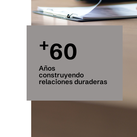
+
60
Años
construyendo
relaciones duraderas