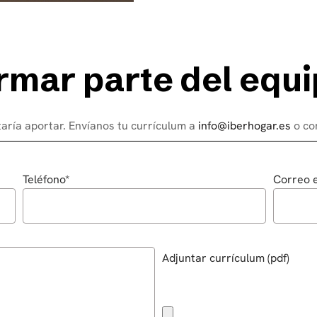
r
m
a
r
p
a
r
t
e
d
e
l
e
q
u
i
aría aportar. Envíanos tu currículum a
info@iberhogar.es
o co
Teléfono*
Correo e
Adjuntar currículum (pdf)