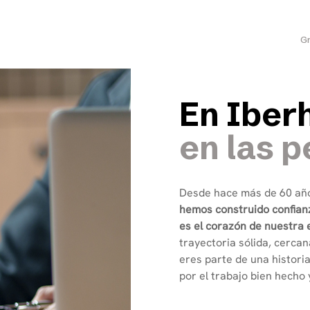
lización
Próximas Promociones
Patrimonio
Gr
E
n
I
b
e
r
e
n
l
a
s
p
Desde hace más de 60 año
hemos construido confian
es el corazón de nuestra
trayectoria sólida, cerca
eres parte de una historia
por el trabajo bien hecho