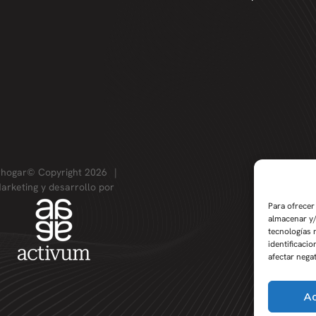
rhogar© Copyright 2026
|
arketing y desarrollo por
Para ofrecer
almacenar y/
tecnologías 
identificacio
afectar nega
A