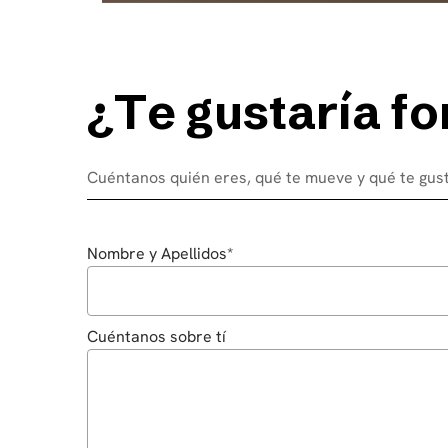
¿
T
e
g
u
s
t
a
r
í
a
f
o
Cuéntanos quién eres, qué te mueve y qué te gust
Nombre y Apellidos*
Cuéntanos sobre tí