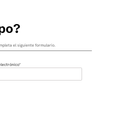
p
o
?
mpleta el siguiente formulario.
lectrónico*