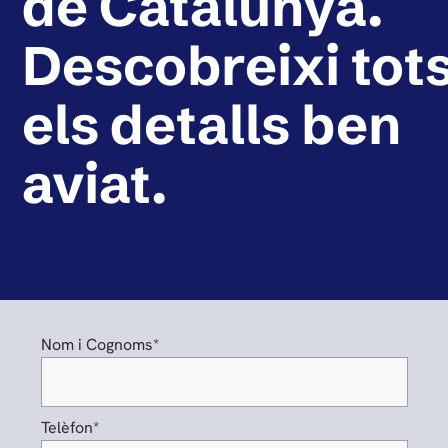
de Catalunya.
Descobreixi tot
els detalls ben
aviat.
Nom i Cognoms*
Telèfon*