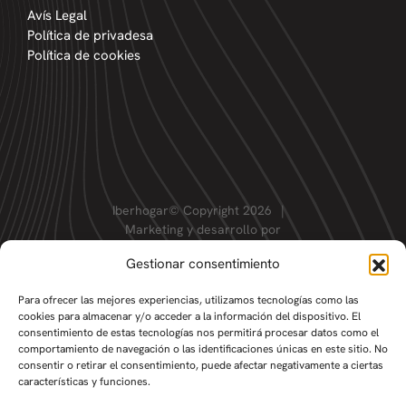
Avís Legal
Política de privadesa
Política de cookies
Iberhogar© Copyright 2026
|
Marketing y desarrollo por
Gestionar consentimiento
Para ofrecer las mejores experiencias, utilizamos tecnologías como las
cookies para almacenar y/o acceder a la información del dispositivo. El
consentimiento de estas tecnologías nos permitirá procesar datos como el
comportamiento de navegación o las identificaciones únicas en este sitio. No
consentir o retirar el consentimiento, puede afectar negativamente a ciertas
características y funciones.