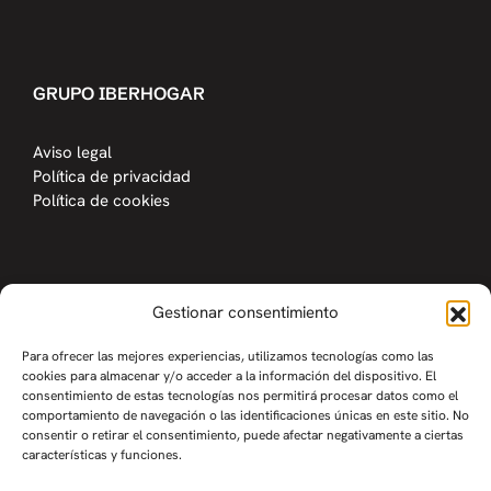
GRUPO IBERHOGAR
Aviso legal
Política de privacidad
Política de cookies
Gestionar consentimiento
Para ofrecer las mejores experiencias, utilizamos tecnologías como las
cookies para almacenar y/o acceder a la información del dispositivo. El
Iberhogar© Copyright 2026
|
consentimiento de estas tecnologías nos permitirá procesar datos como el
Marketing y desarrollo por
comportamiento de navegación o las identificaciones únicas en este sitio. No
consentir o retirar el consentimiento, puede afectar negativamente a ciertas
características y funciones.